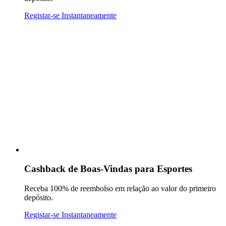
Registar-se Instantaneamente
Cashback de Boas-Vindas para Esportes
Receba 100% de reembolso em relação ao valor do primeiro
depósito.
Registar-se Instantaneamente