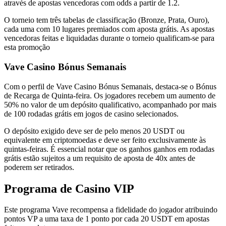
através de apostas vencedoras com odds a partir de 1.2.
O torneio tem três tabelas de classificação (Bronze, Prata, Ouro),
cada uma com 10 lugares premiados com aposta grátis. As apostas
vencedoras feitas e liquidadas durante o torneio qualificam-se para
esta promoção
Vave Casino Bónus Semanais
Com o perfil de Vave Casino Bónus Semanais, destaca-se o Bónus
de Recarga de Quinta-feira. Os jogadores recebem um aumento de
50% no valor de um depósito qualificativo, acompanhado por mais
de 100 rodadas grátis em jogos de casino selecionados.
O depósito exigido deve ser de pelo menos 20 USDT ou
equivalente em criptomoedas e deve ser feito exclusivamente às
quintas-feiras. É essencial notar que os ganhos ganhos em rodadas
grátis estão sujeitos a um requisito de aposta de 40x antes de
poderem ser retirados.
Programa de Casino VIP
Este programa Vave recompensa a fidelidade do jogador atribuindo
pontos VP a uma taxa de 1 ponto por cada 20 USDT em apostas