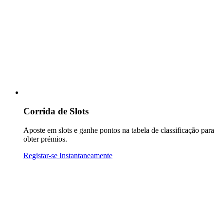
Corrida de Slots
Aposte em slots e ganhe pontos na tabela de classificação para
obter prémios.
Registar-se Instantaneamente