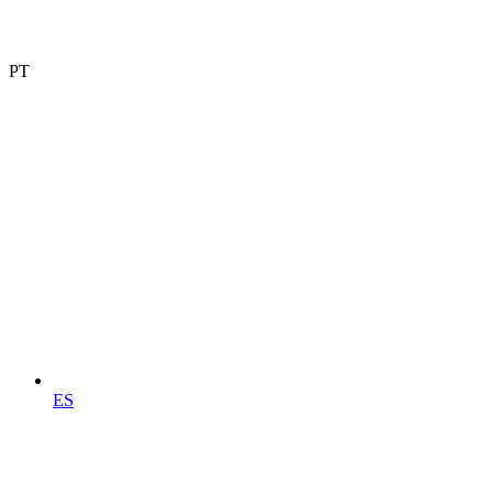
PT
ES