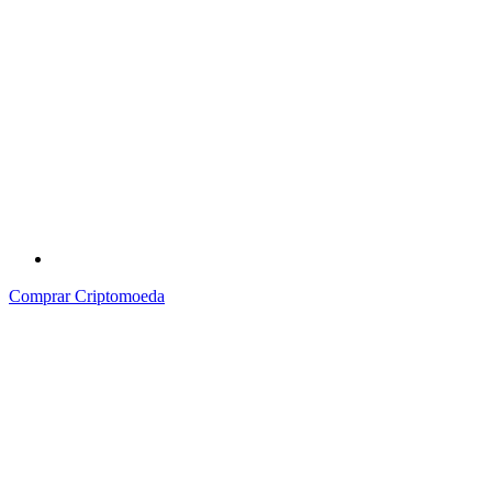
Comprar Criptomoeda