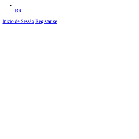
BR
Inicio de Sessão
Registar-se