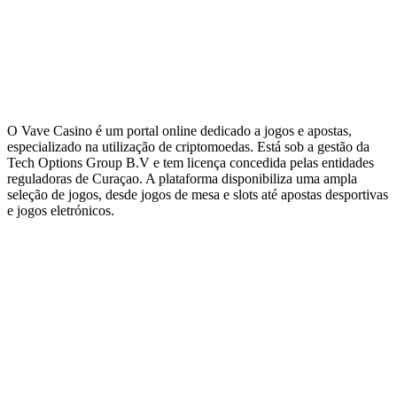
O Vave Casino é um portal online dedicado a jogos e apostas,
especializado na utilização de criptomoedas. Está sob a gestão da
Tech Options Group B.V e tem licença concedida pelas entidades
reguladoras de Curaçao. A plataforma disponibiliza uma ampla
seleção de jogos, desde jogos de mesa e slots até apostas desportivas
e jogos eletrónicos.